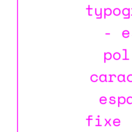
typog
- e
pol
cara
esp
fixe 