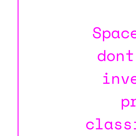
Spac
dont
inv
p
class