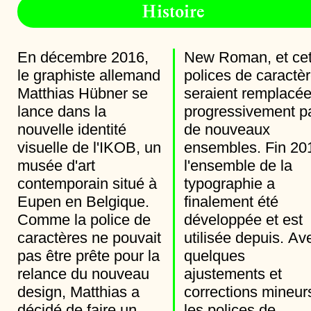
Histoire
En décembre 2016,
New Roman, et cette
le graphiste allemand
polices de caractères
Matthias Hübner se
seraient remplacées
lance dans la
progressivement par
nouvelle identité
de nouveaux
visuelle de l'IKOB, un
ensembles. Fin 2017,
musée d'art
l'ensemble de la
contemporain situé à
typographie a
Eupen en Belgique.
finalement été
Comme la police de
développée et est
caractères ne pouvait
utilisée depuis. Avec
pas être prête pour la
quelques
relance du nouveau
ajustements et
design, Matthias a
corrections mineurs,
décidé de faire un
les polices de